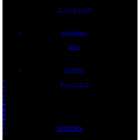
フィッティング
ASSEMBLY
組立
TUNING
ク
ク
チューニング
レ
レ
イ
イ
ジ
ジ
ー
ー
製
受
品
賞
の
履
保
歴
証
HISTORY
内
容