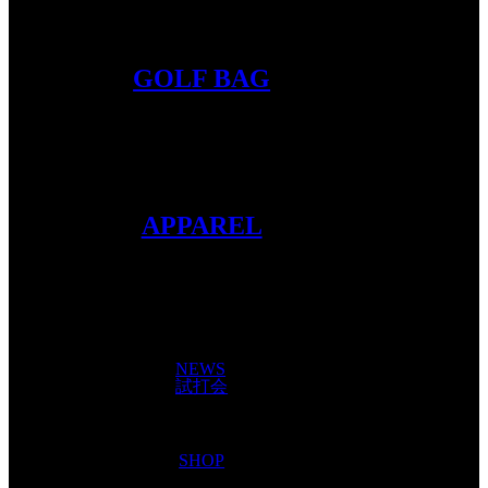
GOLF BAG
APPAREL
NEWS
試打会
SHOP