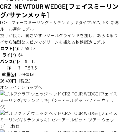
CRZ-NEWTOUR WEDGE
[フェイスミーリン
グ/サテンメッキ]
LOFT:フェースミーリング・サテンメッキタイプ: 52°、58° 新溝
ルール適合モデル
抜けが良く、開きやすいソールグラインドを施し、あらゆるラ
イから強烈なスピンでグリーンを捕える軟鉄鍛造モデル
ロフト(°)
52
58
58
ライ(°)
64
バンス(°)
8
8
12
FP
7
7.5
7.5
重量(g)
299
301
301
26,400
円（税込）
オンラインショップへ