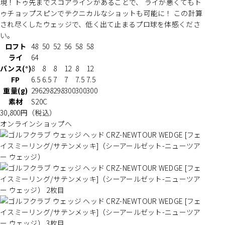
現！トゥ先までスコアラインがあることで、 ライが悪くてもト
ゥチョップスピンでテクニカルなショットも可能に！ この計算
され尽くしたウェッジで、低く出て止まるプロ球を体感くださ
い。
ロフト
48
50
52
56
58
58
ライ
64
バンス(°)
8
8
8
12
8
12
FP
6.5
6.5
7
7
7.5
7.5
重量(g)
296
298
298
300
300
300
素材
S20C
30,800
円（税込）
オンラインショップへ