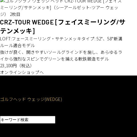
CRZ-TOUR WEDGE
[フェイスミーリング/サ
テンメッキ]
LOFT:フェースミーリング・サテンメッキタイプ: 52°、58°新溝
ルール適合モデル
抜けが良く、開きやすいソールグラインドを施し、あらゆるラ
イから強烈なスピンでグリーンを捕える軟鉄鍛造モデル
23,100
円（税込）
オンラインショップへ
地クラブメーカー「CRAZY」のTOP
ゴルフクラブ・カスタムオーダーシステム
飛ぶゴルフクラブ ヘッド
ゴルフヘッド ウェッジ(WEDGE)
会社概要