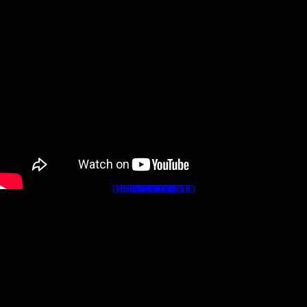
※再生すると音が出ます。
DISCONTINUED
IRON / WEDGE
SHAFT LIST
FAIRWAY
UTILITY
PUTTER
DRIVER
CRAFTSMANSHIP
熟練の職人の手によって手元、先端の細かな計測、繰り返しの
研磨により通常の3倍の時間をかけて、まるで工芸品のように
一本一本丁寧に、ゴルフのシャフトを製作しています。
すべてのゴルファーに合うよう飛ばすなど飛距離性能や曲がら
ないなど方向性を兼ね備えた最善だけを求め行けるところまで
行く、それが地クラブメーカー「クレイジー」の姿勢です。