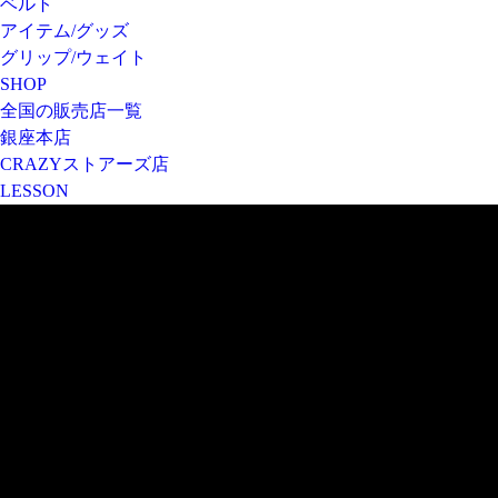
ベルト
アイテム/グッズ
グリップ/ウェイト
SHOP
全国の販売店一覧
銀座本店
CRAZYストアーズ店
LESSON
SHAFT
飛ぶゴルフクラブ シャフト
既製品のゴルフクラブにスイングを合わせるのではなく、
お客様のスイングにゴルフクラブを合わせるのが一番重要
シャフトがそのカギを握ります。
曲がらないや真っ直ぐ飛ぶなど方向性を重視したい、
飛距離を伸ばしたいなどのご要望に合わせカスタムできる
フルレングス高弾性カーボンのシャフトを多種多様にご用意。
ドライバー、フェアウェイ、ユーティリティ、アイアン、
ウェッジなどHPだけでは表示しきれない製品数があります。
トゥダウンしない方向性と飛距離性能を重視したクレイジーの飛ぶゴルフクラブの秘密を以下の
動画から目撃して欲しい…