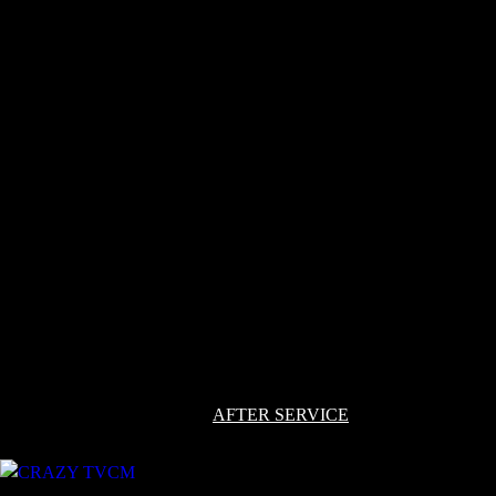
厳格な検品基準
ゴルフシャフト製作で最も重要な工程である、研磨作業と振動
数・フレックスの計測では、厳格な独自の検品基準を設定し、
基準に満たないものは一切商品化する事は有りません。クレイ
ジーのゴルフクラブにはプロ用は存在せず、プロが使用するシ
ャフトと全く同じレベルの高品質なゴルフシャフトを販売して
おります。お客様のゴルフクラブを機械で測定すると、一目瞭
然になります。地クラブメーカー「クレイジー」が製作したゴ
ルフクラブは一定方向にしか振れることがないのに対して、つ
るしで購入したゴルフクラブは円を描くように触れることが多
いのです。
この違いが、真っすぐ飛ぶという飛距離性能や方向性を重視し
たゴルフクラブかの違いになります。
厳格な検品基準で製造しているので、「クレイジー」のゴルフ
クラブは品質または製造上の不備による故障が生じた場合、保
証いたします。詳しくは、
AFTER SERVICE
のページをご確認
ください。