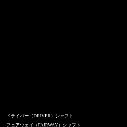
多彩な商品ラインナップ
既製品のゴルフクラブにお客様のスイングを合わせるの
ではなく、お客様のスイングにゴルフクラブを合わせる
のが一番重要になります。ゴルフプレーヤーにより異な
るスイングやご要望に対応するため、クレイジーでは他
社よりも細かいFlexを作っているので約100種類の多種
多様なシャフトを取り揃えておりますのでお客様に合っ
たシャフトをお選びいただけます。 地クラブメーカー
「クレイジー」のこだわりはフィッティング・組み上
げ・チューニングといった販売の現場でも、お客様のゴ
ルフ人生に寄り添い続けます。
地クラブメーカー「クレイジー」のシャフトの種類
ドライバー（DRIVER）シャフト
フェアウェイ（FAIRWAY）シャフト